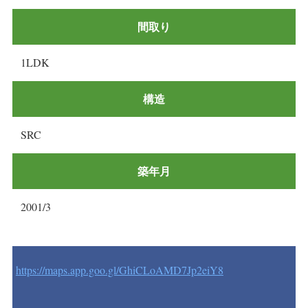
間取り
1LDK
構造
SRC
築年月
2001/3
https://maps.app.goo.gl/GhiCLoAMD7Jp2eiY8