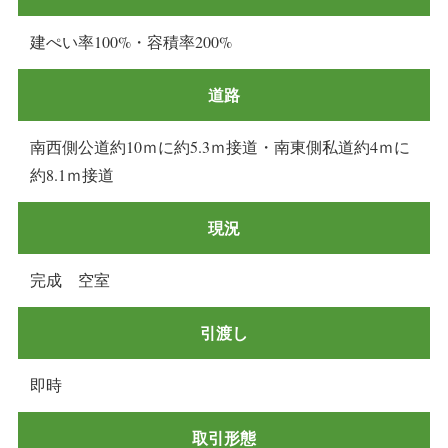
建ぺい率100%・容積率200%
道路
南西側公道約10ｍに約5.3ｍ接道・南東側私道約4ｍに
約8.1ｍ接道
現況
完成 空室
引渡し
即時
取引形態