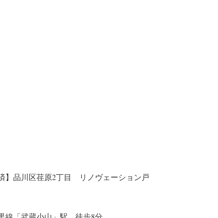
済】品川区荏原2丁目 リノヴェーション戸
黒線「武蔵小山」駅 徒歩8分