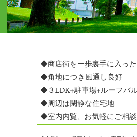
◆商店街を一歩裏手に入っ
◆角地につき風通し良好
◆３LDK+駐車場+ルーフバ
◆周辺は閑静な住宅地
◆室内内覧、お気軽にご相