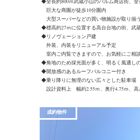
◆全長約800ｍ武蔵小山のパルム商店街、全
巨大な商圏が徒歩10分圏内
大型スーパーなどの買い物施設が取り揃
◆標高約27ｍに位置する高台台地の街、武
◆リノヴェーション戸建
外装、内装をリニューアル予定
室内ご内覧できますので、お気軽にご相
◆角地のため採光面が多く、明るく風通し
◆開放感のあるルーフバルコニー付き
◆乗り降りに無理のない広々とした駐車場
設計資料上 幅約2.55ｍ、奥行4.75ｍ、高さ
成約物件