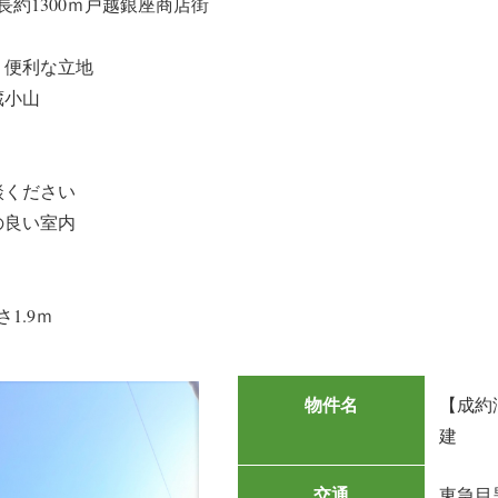
長約1300ｍ戸越銀座商店街
う便利な立地
蔵小山
談ください
の良い室内
1.9ｍ
物件名
【成約
建
交通
東急目