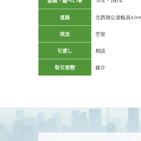
容積・建ぺい率
70％・160％
道路
北西側公道幅員4.0
現況
空室
引渡し
相談
取引形態
媒介