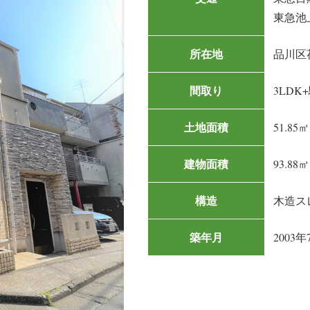
東急池
所在地
品川区荏
間取り
3LDK
土地面積
51.85㎡
建物面積
93.88㎡
構造
木造ス
築年月
2003