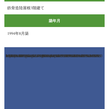
鉄骨造陸屋根3階建て
築年月
1994年8月築
https://www.google.co.jp/maps/place/%E3%80%92142-0051+%E6%9D%B1%E4%BA%AC%E9%83%BD%E5%93%81%E5%B7%9D%E5%8C%BA%E5%B9%B3%E5%A1%9A%EF%BC%93%E4%B8%81%E7%9B%AE%EF%BC%91%EF%BC%94%E2%88%92%EF%BC%98/@35.6139891,139.7091295,17z/data=!3m1!4b1!4m5!3m4!1s0x60188ac206335029:0x50e89fe153a7098!8m2!3d35.6139848!4d139.7113182?hl=ja