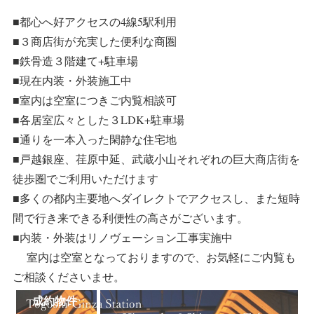
■都心へ好アクセスの4線5駅利用
■３商店街が充実した便利な商圏
■鉄骨造３階建て+駐車場
■現在内装・外装施工中
■室内は空室につきご内覧相談可
■各居室広々とした３LDK+駐車場
■通りを一本入った閑静な住宅地
■戸越銀座、荏原中延、武蔵小山それぞれの巨大商店街を
徒歩圏でご利用いただけます
■多くの都内主要地へダイレクトでアクセスし、また短時
間で行き来できる利便性の高さがございます。
■内装・外装はリノヴェーション工事実施中
室内は空室となっておりますので、お気軽にご内覧も
ご相談くださいませ。
成約物件