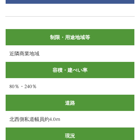
制限・用途地域等
近隣商業地域
容積・建ぺい率
80％・240％
道路
北西側私道幅員約4.0ｍ
現況