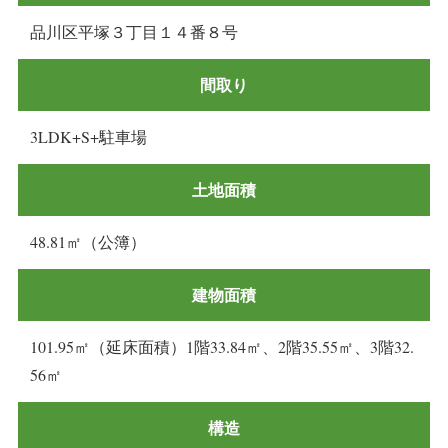
品川区平塚３丁目１４番８号
間取り
3LDK+S+駐車場
土地面積
48.81㎡（公簿）
建物面積
101.95㎡（延床面積）1階33.84㎡、2階35.55㎡、3階32.
56㎡
構造